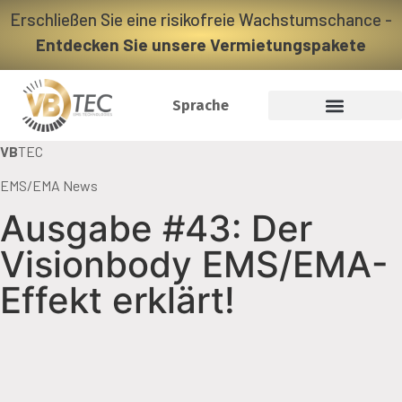
Erschließen Sie eine risikofreie Wachstumschance -
Entdecken Sie unsere Vermietungspakete
Sprache
VB
TEC
EMS/EMA News
Ausgabe #43: Der
Visionbody EMS/EMA-
Effekt erklärt!