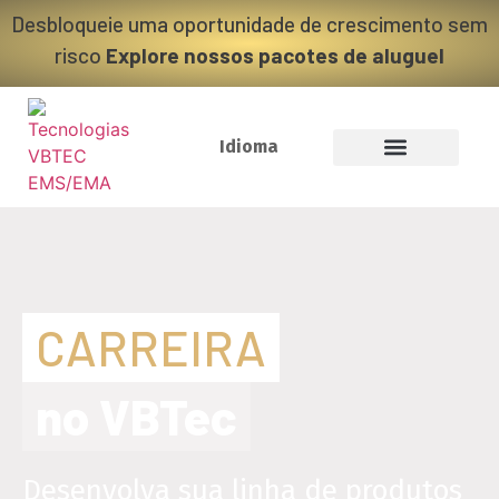
Desbloqueie uma oportunidade de crescimento sem
risco
Explore nossos pacotes de aluguel
Idioma
CARREIRA
no VBTec
Desenvolva sua linha de produtos