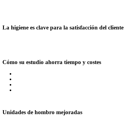
hemos revolucionado las 20 zonas de pulso EMS/EMA integradas
para que ya no sea necesario "rociarlas" con humedad durante el
entrenamiento.
La higiene es clave para la satisfacción del cliente
Los clientes ya no tienen que compartir los sudorosos chalecos
EMS. Con su propio traje de biohacking, disfrutan de una
experiencia de entrenamiento más personal, higiénica y potente.
Cómo su estudio ahorra tiempo y costes
No es necesario lavar el traje.
Los clientes empiezan inmediatamente.
Más tiempo para la formación.
Clientes más felices.
Unidades de hombro mejoradas
Los electrodos especiales para hombros ayudan a los clientes a
desarrollar la musculatura, mejorar la definición y aliviar la tensión
del cuello y los hombros, mejorando tanto el aspecto como el