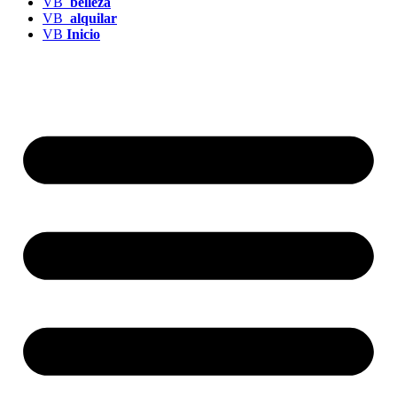
VB
belleza
VB
alquilar
VB
Inicio