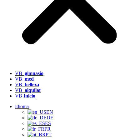
VB
gimnasio
VB
med
VB
belleza
VB
alquilar
VB
Inicio
Idioma
EN
DE
ES
FR
PT