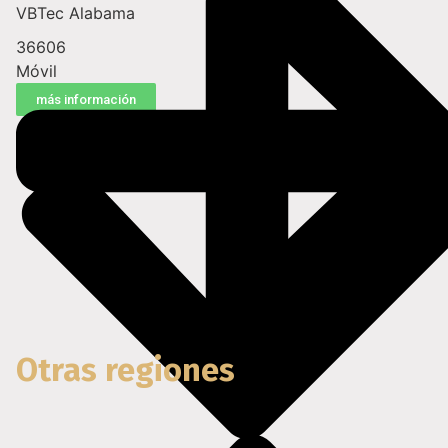
VBTec Alabama
36606
Móvil
más información
Otras regiones