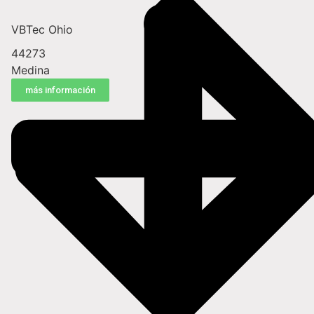
VBTec Ohio
44273
Medina
más información