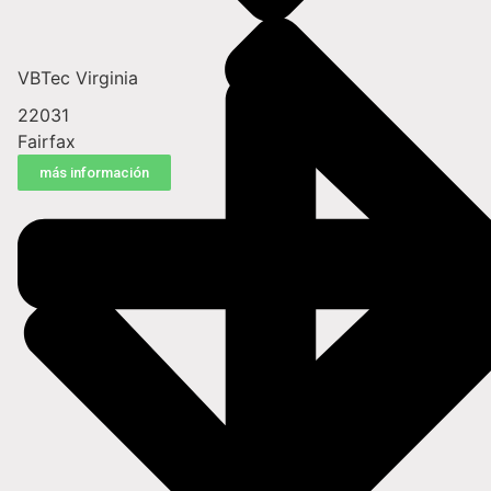
VBTec Virginia
22031
Fairfax
más información