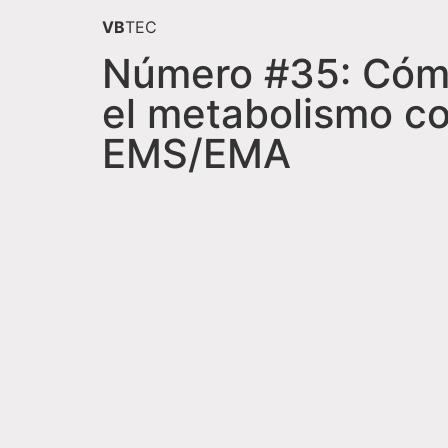
VB
TEC
Número #35: Cóm
el metabolismo c
EMS/EMA