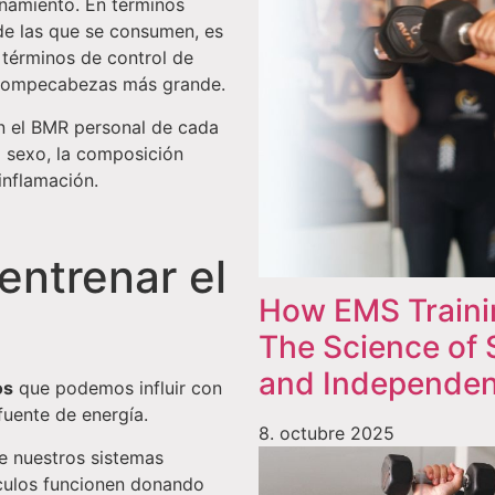
onamiento. En términos
de las que se consumen, es
términos de control de
n rompecabezas más grande.
en el BMR personal de cada
l sexo, la composición
 inflamación.
ntrenar el
How EMS Traini
The Science of 
and Independen
os
que podemos influir con
fuente de energía.
8. octubre 2025
de nuestros sistemas
sculos funcionen donando