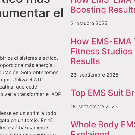
Boosting Result
aumentar el
2. octubre 2025
How EMS-EMA T
Fitness Studios
ir es el sistema aláctico.
Results
roporciona más energía.
 duración. Sólo obtenemos
23. septiembre 2025
mpo. Utiliza el ATP
reatina, que cede
Top EMS Suit B
olver a transformar el ADP
18. septiembre 2025
ense en un sprint a todo
gota en un tercio. En 15
Whole Body EMS
dos está básicamente
Explained
s, entra en acción otro