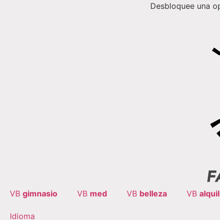
Desbloquee una op
VB
gimnasio
VB
med
VB
belleza
VB
alqui
Idioma