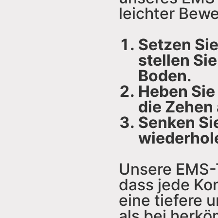
leichter Bew
Setzen Sie
stellen Si
Boden.
Heben Sie 
die Zehen
Senken Sie
wiederhol
Unsere EMS-T
dass jede Kon
eine tiefere 
als bei herk