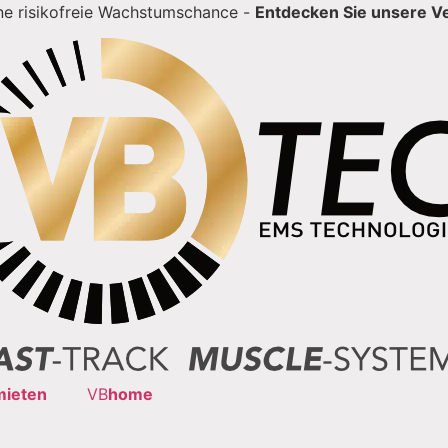
ine risikofreie Wachstumschance -
Entdecken Sie unsere V
mieten
VB
home