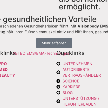
ermöglicht.
 gesundheitlichen Vorteile
rschiedenen Gesundheitsrisiken führt. Mit
Visionbody EM
zug hält Ihren Fußsohlenmuskel aktiv und hilft Ihnen, gesun
Mehr erfahren
klinks
Quicklinks
PRO
UNTERNEHMEN
MED
AUTORISIERTE
BEAUTY
VERTRAGSHÄNDLER
SCIENCE
KARRIERE
BLOG
UNTERSTÜTZUNG /
HERUNTERLADEN