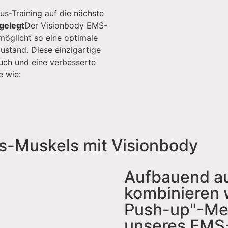
us-Training auf die nächste
 gelegt
Der Visionbody EMS-
öglicht so eine optimale
ustand. Diese einzigartige
uch und eine verbesserte
e wie:
us-Muskels mit Visionbody
Aufbauend au
kombinieren 
Push-up"-Met
unseres EMS-